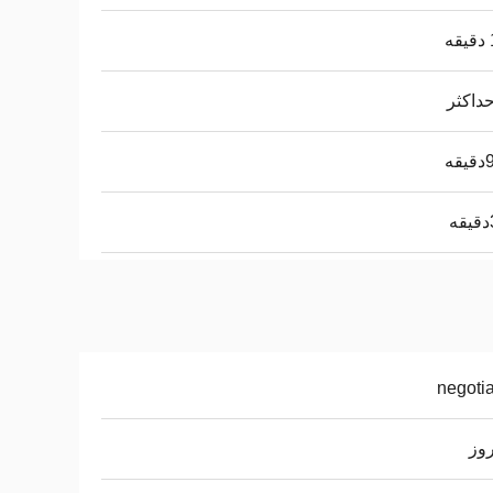
ه
قه
negoti