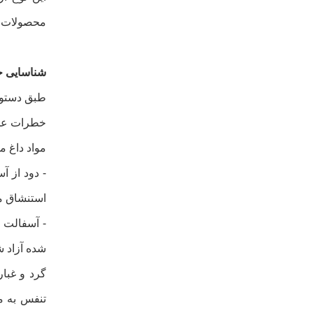
محصولات ا
شناسایی 
طبق دستورالعمل 67/548/EEC یا EC 1272/2008 به
خطرات عمد
مواد داغ 
- دود از 
استنشاق مد
- آسفالت ی
شده آزاد ش
گرد و غبا
تنفس به م