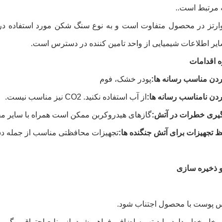
 مرتبط است..
ارتز در محصول متفاوت است و به نوع سنگ شکن مورد استفاده در 
ایر اطلاعات شیمیایی از واحد تامین کننده در دسترس است.
ه
اقدامات
دن مناسب
رسانه ها:
پودر خشک، فوم
دن نامناسب
رسانه ها:
از آب استفاده نکنید. CO2 نیز مناسب نیست.
یری
خطرات
در
آتش:
گازهای هیدروکربن ممکن است همراه با سایر مح
ظ
تجهیزات
برای
آتش
جنگنده ها:
تجهیزات محافظتی مناسب از جمله دست
 ذخیره سازی
اس پوست با محصول اجتناب شود.
بخار خطر دارد، باید تهویه اضافی فراهم شود. از منابع احتراق و گرما 