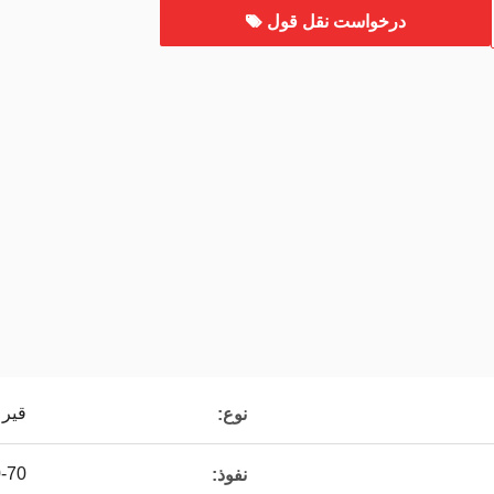
درخواست نقل قول
قیر
نوع:
-70
نفوذ: