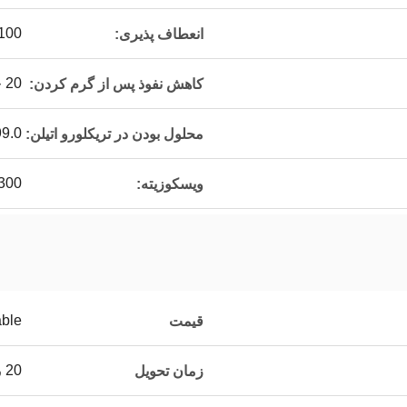
100 دقیق
انعطاف پذیری:
20 حداکثر
کاهش نفوذ پس از گرم کردن:
99.0دقي
محلول بودن در تریکلورو اتیلن:
300دقيقه
ویسکوزیته:
able
قیمت
20 روز
زمان تحویل