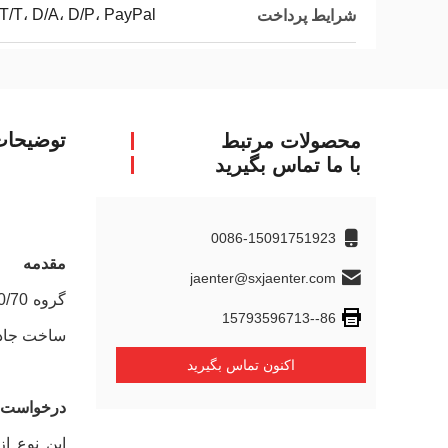
 T/T، D/A، D/P، PayPal
شرایط پرداخت
توضیحا
محصولات مرتبط
با ما تماس بگیرید
0086-15091751923
مقدمه
jaenter@sxjaenter.com
86--15793596713
ساخت جاده
اکنون تماس بگیرید
درخواست 
این نوع ا