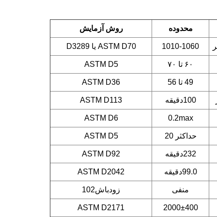
محدوده
روش آزمایش
ر
1010-1060
ASTM D70 یا D3289
۶۰ تا ۷۰
ASTM D5
49 تا 56
ASTM D36
100دقيقه
ASTM D113
ASTM D6
0.2max
حداکثر 20
ASTM D5
232دقيقه
ASTM D92
99.0دقيقه
ASTM D2042
منفی
زودباش102
ASTM D2171
2000±400