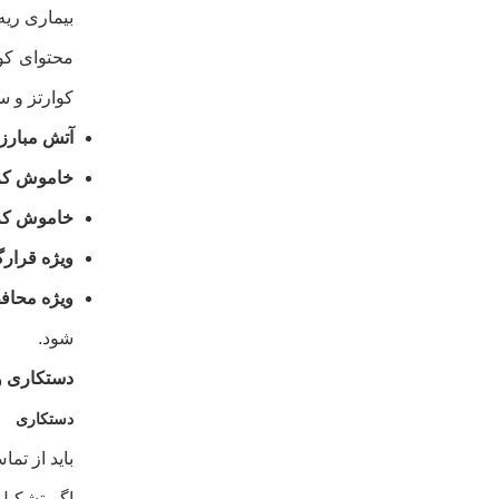
بیماری ریه
محتوای کو
کوارتز و س
آتش
مبارز
خاموش کر
خاموش کر
ویژه
قرارگ
ویژه
محاف
شود.
دستکاری
و
دستکاری
باید از تم
اگر تشکیل 