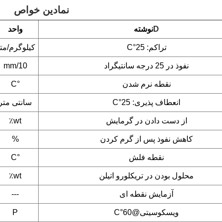
نمادین
خواص
D
نوشته
واحد
تراکم: 25°C
کیلوگرم/مت
نفوذ در 25 درجه سانتیگراد
mm/10
نقطه نرم شدن
°C
انعطاف پذیری: 25°C
سانتی متر
از دست دادن در گرمایش
wt٪
کاهش نفوذ پس از گرم کردن
%
نقطه فلش
°C
محلول بودن در تریکلورو اتیلن
wt٪
آزمایش نقطه ای
---
ویسکوسیتی@60°C
P