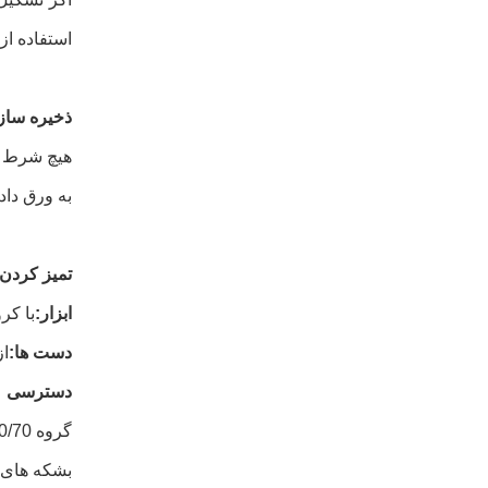
استفاده از 
ذخیره ساز
هيچ شرط خا
به ورق دا
تمیز کردن
ابزار:
با کر
دست ها:
از
دسترسی
گروه BS Bitumen Penetration Grade 60/70 در دسترس است:
بشکه های فولادی جدید 