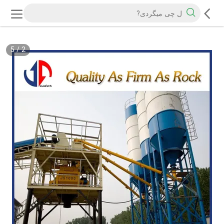
5
/
2