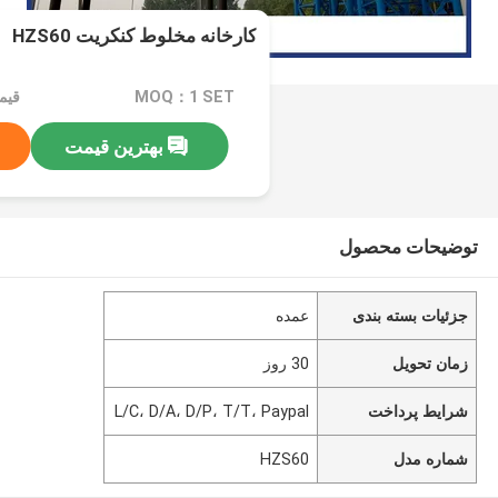
کارخانه مخلوط کنکریت HZS60
MOQ：1 SET
قیمت：e
بهترین قیمت
توضیحات محصول
جزئیات بسته بندی
عمده
زمان تحویل
30 روز
شرایط پرداخت
L/C، D/A، D/P، T/T، Paypal
شماره مدل
HZS60