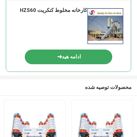
کارخانه مخلوط کنکریت HZS60
ادامه هید
محصولات توصیه شده