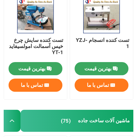
کارخانه تور
کنترل کیفیت
تست کننده انسجام YZJ-
تست کننده سایش چرخ
1
خیس آسمالت امولسیفاید
YT-1
تماس با ما
بهترین قیمت
بهترین قیمت
اخبار
تماس با ما
تماس با ما
درخواست نقل قول
مواد ساخت جاده
ماشین آلات ساخت جاده
(75)
تجهیزات آزمایش جاده ای