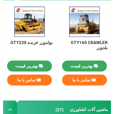
قطعات یدکی
یخ شکن لرزاننده
GTY160 CRAWLER
بولدوزر خزنده GTY220
بلدوزر
بهترین قیمت
بهترین قیمت
تماس با ما
تماس با ما
ماشین آلات کشاورزی
(27)