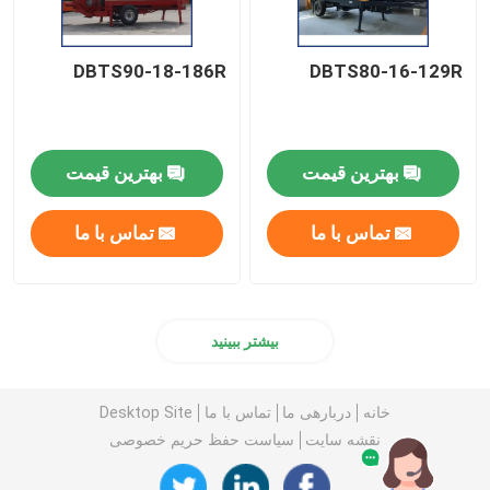
DBTS90-18-186R
DBTS80-16-129R
بهترین قیمت
بهترین قیمت
تماس با ما
تماس با ما
بیشتر ببینید
خانه
دربارهی ما
تماس با ما
Desktop Site
نقشه سایت
سیاست حفظ حریم خصوصی