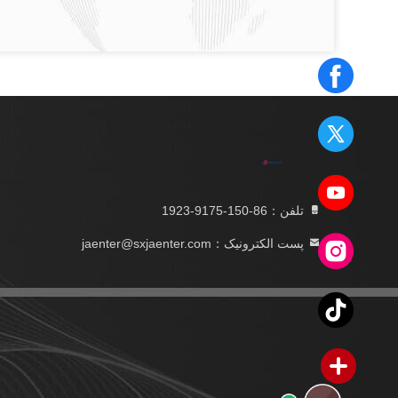
تلفن：86-150-9175-1923
پست الکترونیک：jaenter@sxjaenter.com