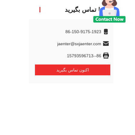
با ما تماس بگیرید
86-150-9175-1923
jaenter@sxjaenter.com
86--15793596713
اکنون تماس بگیرید