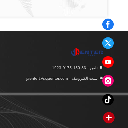
تلفن：86-150-9175-1923
پست الکترونیک：jaenter@sxjaenter.com