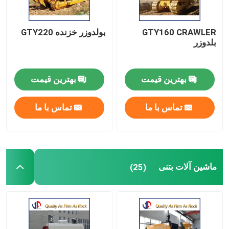
GTY160 CRAWLER
بولدوزر خزنده GTY220
بلدوزر
بهترین قیمت
بهترین قیمت
تماس با ما
تماس با ما
ماشین آلات بتنی
(25)