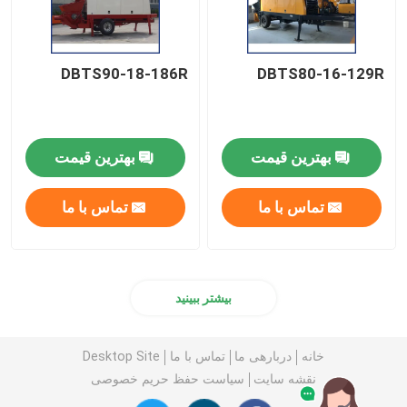
DBTS90-18-186R
DBTS80-16-129R
بهترین قیمت
بهترین قیمت
تماس با ما
تماس با ما
بیشتر ببینید
خانه
دربارهی ما
تماس با ما
Desktop Site
نقشه سایت
سیاست حفظ حریم خصوصی