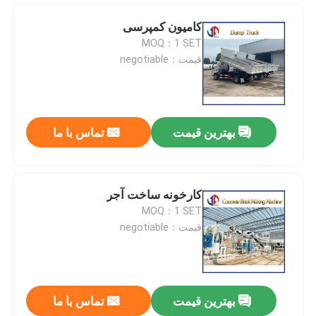
کامیون کمپرسی
MOQ：1 SET
قیمت：negotiable
بهترین قیمت
تماس با ما
کارخونه ساخت آجر
MOQ：1 SET
خانه
قیمت：negotiable
محصولات
بهترین قیمت
تماس با ما
رولر تنش دهنده ی تک درام JA608
دربارهی ما